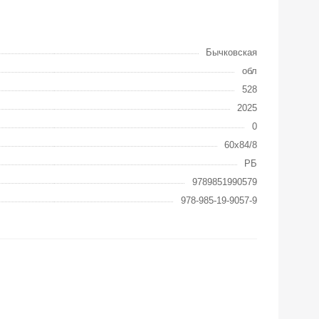
Бычковская
обл
528
2025
0
60х84/8
РБ
9789851990579
978-985-19-9057-9