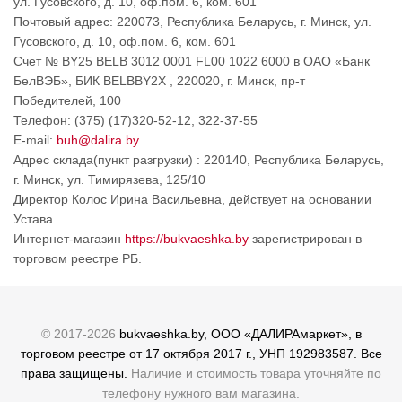
ул. Гусовского, д. 10, оф.пом. 6, ком. 601
Почтовый адрес: 220073, Республика Беларусь, г. Минск, ул.
Гусовского, д. 10, оф.пом. 6, ком. 601
Счет № BY25 BELB 3012 0001 FL00 1022 6000 в ОАО «Банк
БелВЭБ», БИК BELBBY2X , 220020, г. Минск, пр-т
Победителей, 100
Телефон: (375) (17)320-52-12, 322-37-55
E-mail:
buh@dalira.by
Адрес склада(пункт разгрузки) : 220140, Республика Беларусь,
г. Минск, ул. Тимирязева, 125/10
Директор Колос Ирина Васильевна, действует на основании
Устава
Интернет-магазин
https://bukvaeshka.by
зарегистрирован в
торговом реестре РБ.
© 2017-2026
bukvaeshka.by, ООО «ДАЛИРАмаркет», в
торговом реестре от 17 октября 2017 г., УНП 192983587. Все
права защищены.
Наличие и стоимость товара уточняйте по
телефону нужного вам магазина.