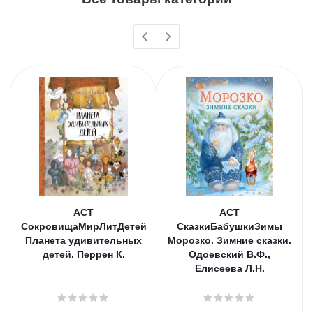
АСТ
АСТ
СокровищаМирЛитДетей
СказкиБабушкиЗимы
Планета удивительных
Морозко. Зимние сказки.
детей. Перрен К.
Одоевский В.Ф.,
Елисеева Л.Н.