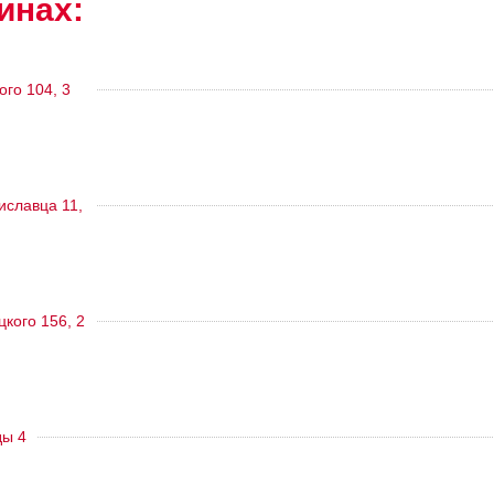
инах:
ого 104, 3
тиславца 11,
цкого 156, 2
ды 4