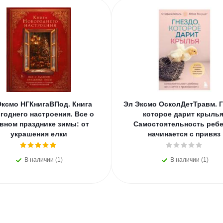
Эксмо НГКнигаВПод. Книга
Эл Эксмо ОсколДетТравм. Г
годнего настроения. Все о
которое дарит крылья
вном празднике зимы: от
Самостоятельность ребе
украшения елки
начинается с привяз
В наличии (1)
В наличии (1)