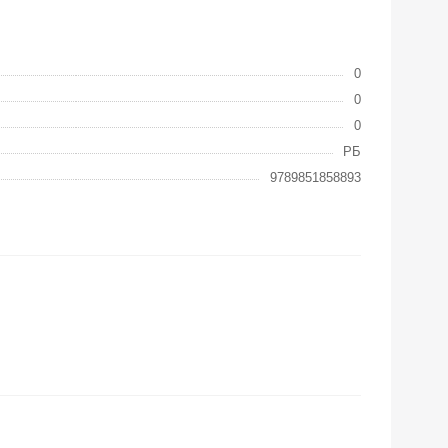
0
0
0
РБ
9789851858893