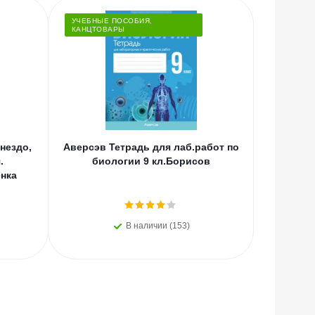
УЧЕБНЫЕ ПОСОБИЯ,
КАНЦТОВАРЫ
нездо,
Аверсэв Тетрадь для лаб.работ по
Проф-
.
биологии 9 кл.Борисов
щедрос
нка
В наличии (153)