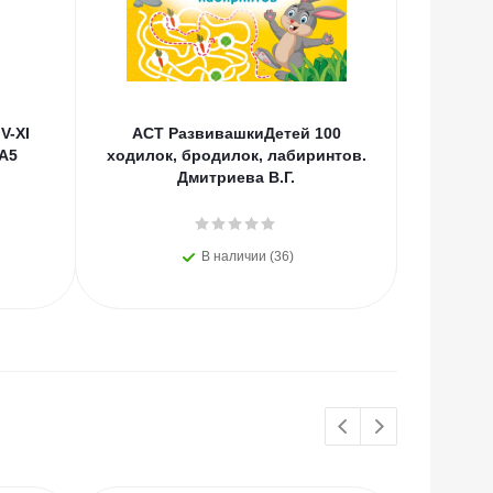
V-XI
АСТ РазвивашкиДетей 100
АСТ 
 А5
ходилок, бродилок, лабиринтов.
спрятан
Дмитриева В.Г.
В наличии (36)