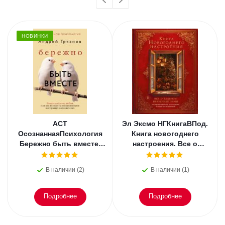
НОВИНКИ
АСТ
Эл Эксмо НГКнигаВПод.
ОсознаннаяПсихология
Книга новогоднего
Бережно быть вместе.
настроения. Все о
Второе дыхание любви,
главном празднике
или как пережить
зимы: от украшения
В наличии (2)
В наличии (1)
эмоциональное
елки
Подробнее
Подробнее