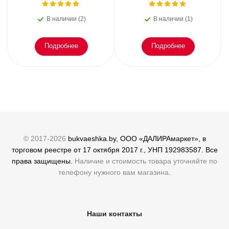
Второе дыхание любви,
главном празднике
или как пережить
зимы: от украшения
В наличии (2)
В наличии (1)
эмоциональное
елки
Подробнее
Подробнее
© 2017-2026
bukvaeshka.by, ООО «ДАЛИРАмаркет», в
торговом реестре от 17 октября 2017 г., УНП 192983587. Все
права защищены.
Наличие и стоимость товара уточняйте по
телефону нужного вам магазина.
Наши контакты