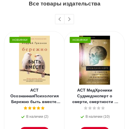
Все товары издательства
НОВИНКИ
НОВИНКИ
АСТ
АСТ МедХроники
ОсознаннаяПсихология
Судмедэксперт о
Бережно быть вместе.
смерти, смертности и
Второе дыхание любви,
раскрытии
или как пережить
преступлений. Всё, что
В наличии (2)
В наличии (10)
эмоциональное
осталось. Блэк