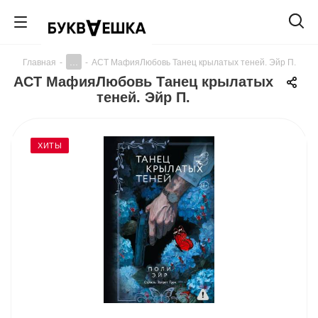
...
Главная
-
-
АСТ МафияЛюбовь Танец крылатых теней. Эйр П.
АСТ МафияЛюбовь Танец крылатых
теней. Эйр П.
ХИТЫ