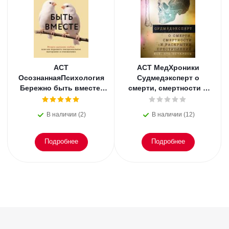
АСТ
АСТ МедХроники
ОсознаннаяПсихология
Судмедэксперт о
Бережно быть вместе.
смерти, смертности и
Второе дыхание любви,
раскрытии
или как пережить
преступлений. Всё, что
В наличии (2)
В наличии (12)
эмоциональное
осталось. Блэк
Подробнее
Подробнее