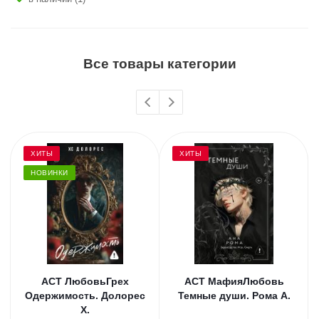
Все товары категории
ХИТЫ
ХИТЫ
НОВИНКИ
АСТ ЛюбовьГрех
АСТ МафияЛюбовь
Одержимость. Долорес
Темные души. Рома А.
Х.