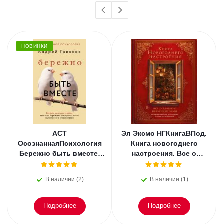
НОВИНКИ
АСТ
Эл Эксмо НГКнигаВПод.
ОсознаннаяПсихология
Книга новогоднего
Бережно быть вместе.
настроения. Все о
Второе дыхание любви,
главном празднике
или как пережить
зимы: от украшения
В наличии (2)
В наличии (1)
эмоциональное
елки
Подробнее
Подробнее