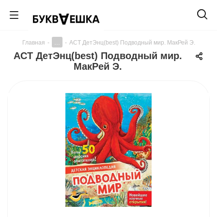
...
Главная
-
-
АСТ ДетЭнц(best) Подводный мир. МакРей Э.
АСТ ДетЭнц(best) Подводный мир.
МакРей Э.