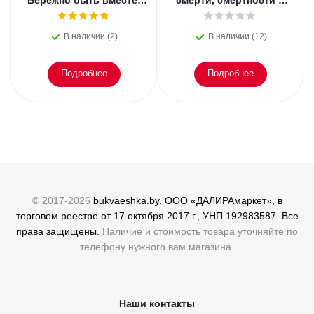
Бережно быть вместе.
смерти, смертности и
Второе дыхание любви,
раскрытии
или как пережить
преступлений. Всё, что
В наличии (2)
В наличии (12)
эмоциональное
осталось. Блэк
Подробнее
Подробнее
© 2017-2026
bukvaeshka.by, ООО «ДАЛИРАмаркет», в
торговом реестре от 17 октября 2017 г., УНП 192983587. Все
права защищены.
Наличие и стоимость товара уточняйте по
телефону нужного вам магазина.
Наши контакты