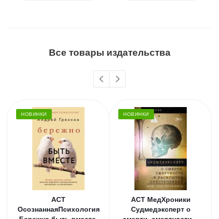
Все товары издательства
НОВИНКИ
НОВИНКИ
АСТ
АСТ МедХроники
ОсознаннаяПсихология
Судмедэксперт о