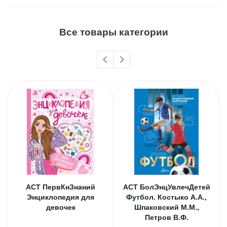
Все товары категории
АСТ ПервКнЗнаний
АСТ БолЭнцУвлечДетей
Энциклопедия для
Футбол. Костыко А.А.,
девочек
Шпаковский М.М.,
Петров В.Ф.