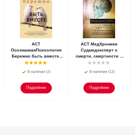
АСТ
АСТ МедХроники
ОсознаннаяПсихология
Судмедэксперт о
Бережно быть вместе.
смерти, смертности и
Второе дыхание любви,
раскрытии
или как пережить
преступлений. Всё, что
В наличии (2)
В наличии (12)
эмоциональное
осталось. Блэк
Подробнее
Подробнее