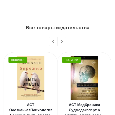
Все товары издательства
НОВИНКИ
НОВИНКИ
АСТ
АСТ МедХроники
ОсознаннаяПсихология
Судмедэксперт о