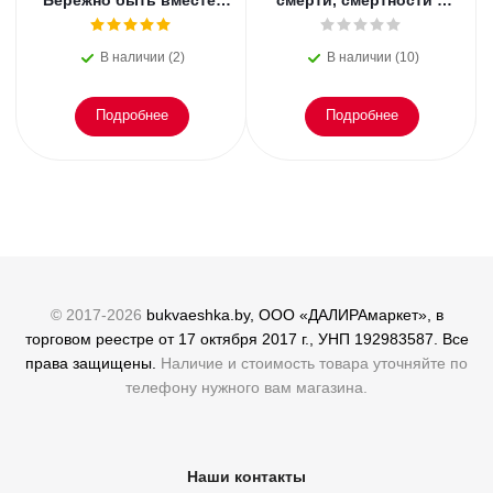
Бережно быть вместе.
смерти, смертности и
Второе дыхание любви,
раскрытии
или как пережить
преступлений. Всё, что
В наличии (2)
В наличии (10)
эмоциональное
осталось. Блэк
Подробнее
Подробнее
© 2017-2026
bukvaeshka.by, ООО «ДАЛИРАмаркет», в
торговом реестре от 17 октября 2017 г., УНП 192983587. Все
права защищены.
Наличие и стоимость товара уточняйте по
телефону нужного вам магазина.
Наши контакты