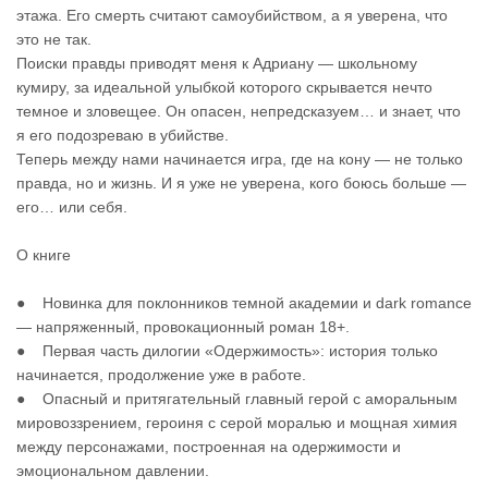
этажа. Его смерть считают самоубийством, а я уверена, что
это не так.
Поиски правды приводят меня к Адриану — школьному
кумиру, за идеальной улыбкой которого скрывается нечто
темное и зловещее. Он опасен, непредсказуем… и знает, что
я его подозреваю в убийстве.
Теперь между нами начинается игра, где на кону — не только
правда, но и жизнь. И я уже не уверена, кого боюсь больше —
его… или себя.
О книге
● Новинка для поклонников темной академии и dark romance
— напряженный, провокационный роман 18+.
● Первая часть дилогии «Одержимость»: история только
начинается, продолжение уже в работе.
● Опасный и притягательный главный герой с аморальным
мировоззрением, героиня с серой моралью и мощная химия
между персонажами, построенная на одержимости и
эмоциональном давлении.