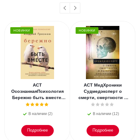
НОВИНКИ
НОВИНКИ
АСТ
АСТ МедХроники
ОсознаннаяПсихология
Судмедэксперт о
Бережно быть вместе.
смерти, смертности и
Второе дыхание любви,
раскрытии
или как пережить
преступлений. Всё, что
В наличии (2)
В наличии (12)
эмоциональное
осталось. Блэк
Подробнее
Подробнее