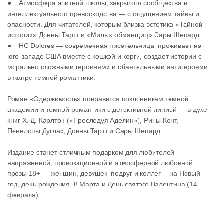
● Атмосфера элитной школы, закрытого сообщества и
интеллектуального превосходства — с ощущением тайны и
опасности. Для читателей, которым близка эстетика «Тайной
истории» Донны Тартт и «Милых обманщиц» Сары Шепард.
● HC Dolores — современная писательница, проживает на
юго-западе США вместе с кошкой и корги, создает истории с
морально сложными героинями и обаятельными антигероями
в жанре темной романтики.
Роман «Одержимость» понравится поклонникам темной
академии и темной романтики с детективной линией — в духе
книг Х. Д. Карлтон («Преследуя Аделин»), Рины Кент,
Пенелопы Дуглас, Донны Тартт и Сары Шепард.
Издание станет отличным подарком для любителей
напряженной, провокационной и атмосферной любовной
прозы 18+ — женщин, девушек, подруг и коллег— на Новый
год, день рождения, 8 Марта и День святого Валентина (14
февраля).