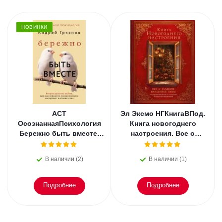
НОВИНКИ
АСТ
Эл Эксмо НГКнигаВПод.
ОсознаннаяПсихология
Книга новогоднего
Бережно быть вместе.
настроения. Все о
Второе дыхание любви,
главном празднике
или как пережить
зимы: от украшения
В наличии (2)
В наличии (1)
эмоциональное
елки
Подробнее
Подробнее