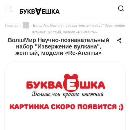
...
Главная
-
-
ВолшМир Научно-познавательный набор "Извержение
вулкана", желтый, модели «Re-Агенты»
ВолшМир Научно-познавательный
набор "Извержение вулкана",
желтый, модели «Re-Агенты»