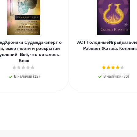
едХроники Судмедэксперт о
АСТ ГолодныеИгры(сага-ле
и, смертности и раскрытии
Рассвет Жатвы. Коллинз
уплений. Всё, что осталось.
Блэк
В наличии (12)
В наличии (36)