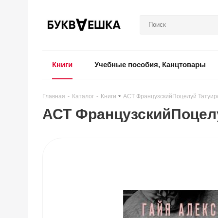
Книги
Учебные пособия, Канцтовары
Главная
-
Каталог
-
Книги
-
АСТ ФранцузскийПоцелуй Татуиро
АСТ ФранцузскийПоцелу