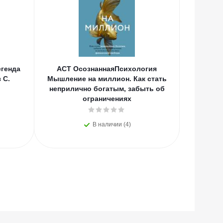
генда
АСТ ОсознаннаяПсихология
АСТ
 С.
Мышление на миллион. Как стать
Вдохно
неприлично богатым, забыть об
С.А., Цв
ограничениях
В наличии (4)