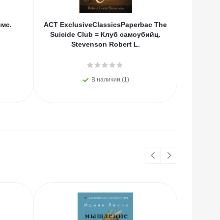
ймс.
АСТ ExclusiveClassicsPaperbac The
АСТ М
Suicide Club = Клуб самоубийц.
Ко
Stevenson Robert L.
В наличии (1)