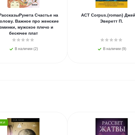
РассказыРунета Счастье на
АСТ Corpus.(roman) Дже
олову. Важное про женские
Эверетт П.
юминки, мужское плечо и
бесючее плат
В наличии (2)
В наличии (9)
НКИ