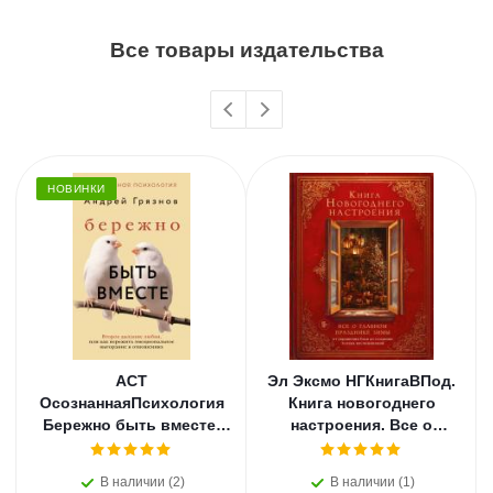
Все товары издательства
НОВИНКИ
АСТ
Эл Эксмо НГКнигаВПод.
ОсознаннаяПсихология
Книга новогоднего
Бережно быть вместе.
настроения. Все о
Второе дыхание любви,
главном празднике
или как пережить
зимы: от украшения
В наличии (2)
В наличии (1)
эмоциональное
елки