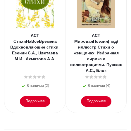
АСТ
АСТ
СтихиНаВсеВремена
МироваяПоэзия(под/
Вдохновляющие стихи.
иллюстр Стихи о
Есенин С.А., Цветаева
женщинах. Избранная
М.И., Ахматова А.А.
лирика с
иллюстрациями. Пушкин
А.С., Блок
В наличии (2)
В наличии (4)
Подробнее
Подробнее