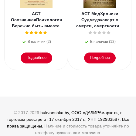
АСТ
АСТ МедХроники
ОсознаннаяПсихология
Судмедэксперт о
Бережно быть вместе.
смерти, смертности и
Второе дыхание любви,
раскрытии
или как пережить
преступлений. Всё, что
В наличии (2)
В наличии (12)
эмоциональное
осталось. Блэк
Подробнее
Подробнее
© 2017-2026
bukvaeshka.by, ООО «ДАЛИРАмаркет», в
торговом реестре от 17 октября 2017 г., УНП 192983587. Все
права защищены.
Наличие и стоимость товара уточняйте по
телефону нужного вам магазина.