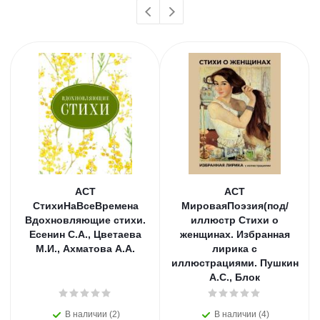
АСТ
АСТ
СтихиНаВсеВремена
МироваяПоэзия(под/
Вдохновляющие стихи.
иллюстр Стихи о
Есенин С.А., Цветаева
женщинах. Избранная
М.И., Ахматова А.А.
лирика с
иллюстрациями. Пушкин
А.С., Блок
В наличии (2)
В наличии (4)