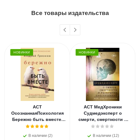
Все товары издательства
НОВИНКИ
НОВИНКИ
АСТ
АСТ МедХроники
ОсознаннаяПсихология
Судмедэксперт о
Бережно быть вместе.
смерти, смертности и
Второе дыхание любви,
раскрытии
или как пережить
преступлений. Всё, что
В наличии (2)
В наличии (12)
эмоциональное
осталось. Блэк