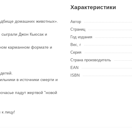
Характеристики
ладбище домашних животных».
Автор
Страниц
и сыграли Джон Кьюсак и
Год издания
Вес, г
обном карманном формате и
Серия
Страна производитель
EAN
 детей.
ISBN
ильники в источники смерти и
ночасье падут жертвой "новой
 к лицу!