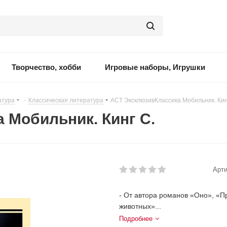
Творчество, хобби
Игровые наборы, Игрушки
атура
-
Классическая литература
-
АСТ ЭксклюзивКлассика Мобильник. Кин
 Мобильник. Кинг С.
Арти
- От автора романов «Оно», «
животных»...
Подробнее