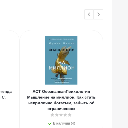
генда
АСТ ОсознаннаяПсихология
АСТ
 С.
Мышление на миллион. Как стать
Вдохно
неприлично богатым, забыть об
С.А., Цв
ограничениях
В наличии (4)