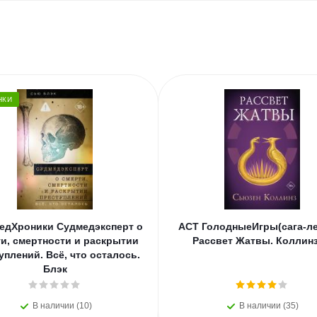
НКИ
едХроники Судмедэксперт о
АСТ ГолодныеИгры(сага-ле
и, смертности и раскрытии
Рассвет Жатвы. Коллинз
уплений. Всё, что осталось.
Блэк
В наличии (10)
В наличии (35)