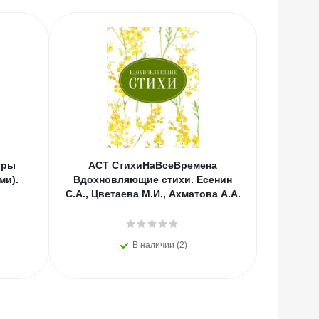
уры
АСТ СтихиНаВсеВремена
АСТ Экс
ми).
Вдохновляющие стихи. Есенин
С.А., Цветаева М.И., Ахматова А.А.
В наличии (2)