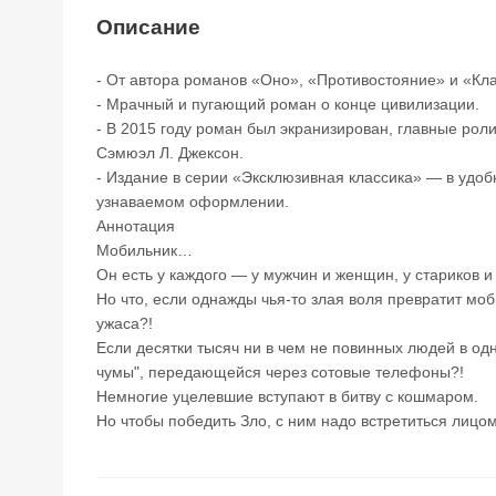
Описание
- От автора романов «Оно», «Противостояние» и «К
- Мрачный и пугающий роман о конце цивилизации.
- В 2015 году роман был экранизирован, главные рол
Сэмюэл Л. Джексон.
- Издание в серии «Эксклюзивная классика» — в уд
узнаваемом оформлении.
Аннотация
Мобильник…
Он есть у каждого — у мужчин и женщин, у стариков и
Но что, если однажды чья-то злая воля превратит моб
ужаса?!
Если десятки тысяч ни в чем не повинных людей в од
чумы", передающейся через сотовые телефоны?!
Немногие уцелевшие вступают в битву с кошмаром.
Но чтобы победить Зло, с ним надо встретиться лицом