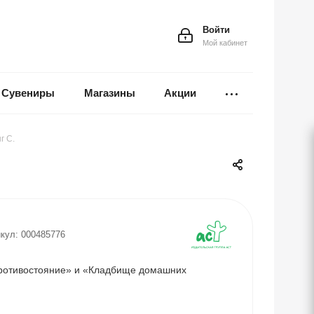
Войти
Мой кабинет
Сувениры
Магазины
Акции
г С.
кул:
000485776
Противостояние» и «Кладбище домашних