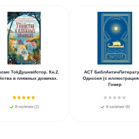
ксмо TokДушевИстор. Кн.2.
АСТ БиблАнтичЛитерат
йства в пляжных домиках.
Одиссея (с иллюстрация
Гомер
В наличии (2)
В наличии (8)