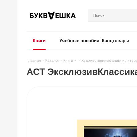
Книги
Учебные пособия, Канцтовары
Главная
-
Каталог
-
Книги
-
Художественные книги и литер
АСТ ЭксклюзивКлассика