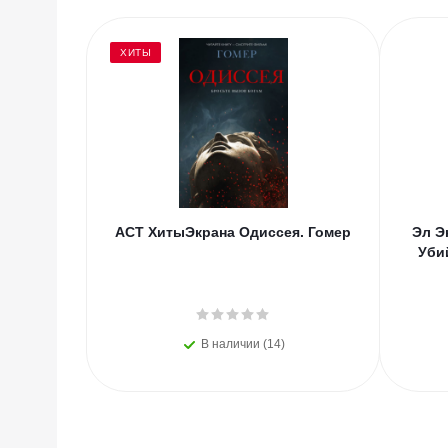
ХИТЫ
АСТ ХитыЭкрана Одиссея. Гомер
Эл Э
Уби
В наличии (14)