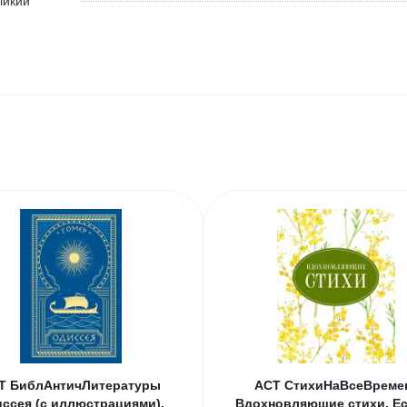
ликий
Т БиблАнтичЛитературы
АСТ СтихиНаВсеВреме
ссея (с иллюстрациями).
Вдохновляющие стихи. Е