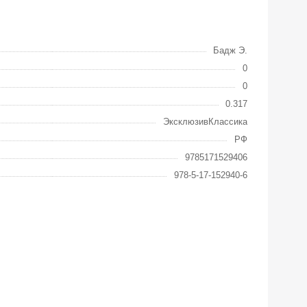
Бадж Э.
0
0
0.317
ЭксклюзивКлассика
РФ
9785171529406
978-5-17-152940-6