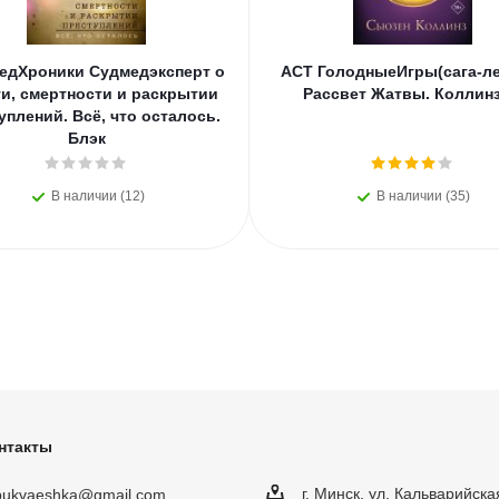
едХроники Судмедэксперт о
АСТ ГолодныеИгры(сага-ле
и, смертности и раскрытии
Рассвет Жатвы. Коллинз
уплений. Всё, что осталось.
Блэк
В наличии (12)
В наличии (35)
нтакты
г. Минск, ул. Кальварийска
obukvaeshka@gmail.com