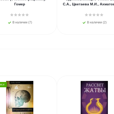
Гомер
С.А., Цветаева М.И., Ахмато
В наличии (7)
В наличии (2)
НКИ