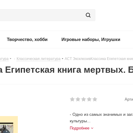
Творчество, хобби
Игровые наборы, Игрушки
атура
-
Классическая литература
-
АСТ ЭксклюзивКлассика Египетская кни
 Египетская книга мертвых. Б
Арти
- Одно из самых значимых и за
культуры...
Подробнее