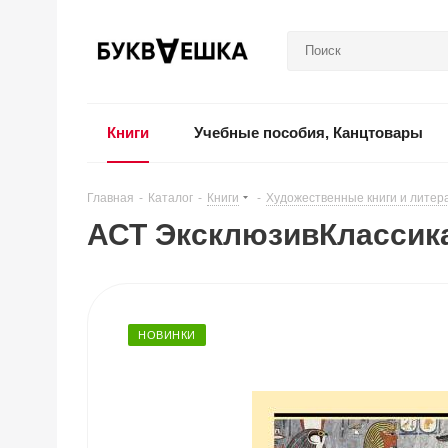
Книги
Учебные пособия, Канцтовары
Главная
-
Каталог
-
Книги
-
Художественные книги и литер
АСТ ЭксклюзивКлассика
НОВИНКИ