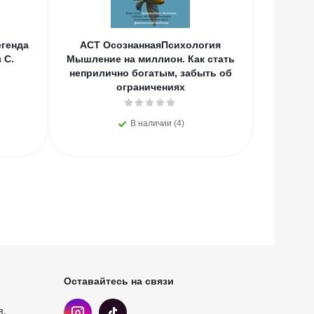
генда
АСТ ОсознаннаяПсихология
АСТ
 С.
Мышление на миллион. Как стать
Вдохно
неприлично богатым, забыть об
С.А., Цв
ограничениях
В наличии (4)
Оставайтесь на связи
я,