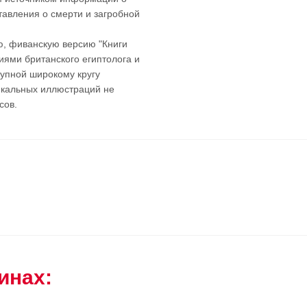
тавления о смерти и загробной
ю, фиванскую версию "Книги
иями британского египтолога и
тупной широкому кругу
никальных иллюстраций не
сов.
инах: