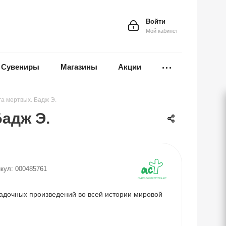
Войти
Мой кабинет
Сувениры
Магазины
Акции
га мертвых. Бадж Э.
адж Э.
кул:
000485761
гадочных произведений во всей истории мировой