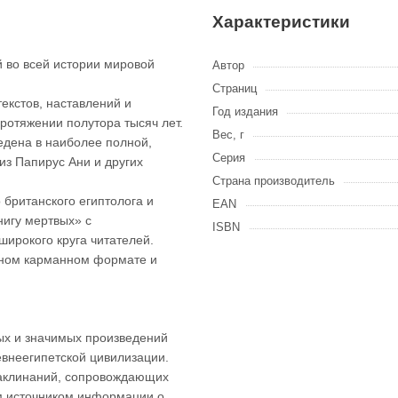
Характеристики
й во всей истории мировой
Автор
Страниц
екстов, наставлений и
Год издания
ротяжении полутора тысяч лет.
Вес, г
едена в наиболее полной,
Серия
з Папирус Ани и других
Страна производитель
британского египтолога и
EAN
нигу мертвых» с
ISBN
широкого круга читателей.
обном карманном формате и
ных и значимых произведений
евнеегипетской цивилизации.
 заклинаний, сопровождающих
м источником информации о