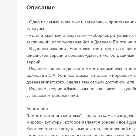
Описание
- Одно из самых значимых и загадочных произведени
культуры.
- «Египетская книга мертвых» — сборник ритуальных т
заклинаний, использовавшийся в Древнем Египте на п
- В данном издании «Египетская книга мертвых» прив
фиванской версии и сопровождается иллюстрациями и
версий.
- Издание сопровождается комментариями известного 
археолога Э.А. Уоллиса Баджа, который и перевел «К
древнеегипетского, сделав тем самым доступной для 
- Издание в серии «Эксклюзивная классика» — в уд
узнаваемом оформлении.
Аннотация
"Египетская книга мертвых" – одно из самых загадоч
мировой культуры, которое является основой всей др
Книга состоит из ритуальных текстов, наставлений и
умершего в потустороннем мире, и служит важнейши