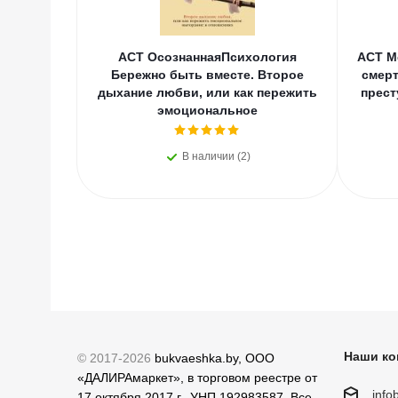
АСТ ОсознаннаяПсихология
АСТ М
Бережно быть вместе. Второе
смерт
дыхание любви, или как пережить
прест
эмоциональное
В наличии (2)
Наши ко
© 2017-2026
bukvaeshka.by, ООО
«ДАЛИРАмаркет», в торговом реестре от
inf
17 октября 2017 г., УНП 192983587. Все