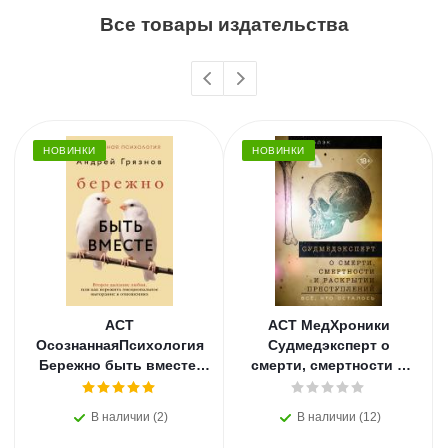
Все товары издательства
НОВИНКИ
НОВИНКИ
АСТ
АСТ МедХроники
ОсознаннаяПсихология
Судмедэксперт о
Бережно быть вместе.
смерти, смертности и
Второе дыхание любви,
раскрытии
или как пережить
преступлений. Всё, что
В наличии (2)
В наличии (12)
эмоциональное
осталось. Блэк