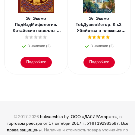
Эл Эксмо
Эл Эксмо
ПодИздМифология.
TokДушевИстор. Кн.2.
Китайские новеллы о
Убийства в пляжных
чудесах. Коллекционное
домиках.
издание с
В наличии (2)
В наличии (2)
иллюстрациями
Подробнее
Подробнее
© 2017-2026
bukvaeshka.by, ООО «ДАЛИРАмаркет», в
торговом реестре от 17 октября 2017 г., УНП 192983587. Все
права защищены.
Наличие и стоимость товара уточняйте по