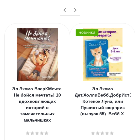
НОВИНКИ
Эл Эксмо ВперКМечте.
Эл Эксмо
Не бойся мечтать! 10
Дет.ХоллиВебб.ДобрИстЗвер
вдохновляющих
Котенок Луна, или
историй о
Пушистый сюрприз
замечательных
(выпуск 55). Вебб Х.
мальчишках