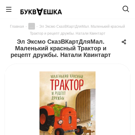
...
Главная
-
-
Эл Эксмо СказВКартДляМал. Маленький красный
Трактор и рецепт дружбы. Натали Квинтарт
Эл Эксмо СказВКартДляМал.
Маленький красный Трактор и
рецепт дружбы. Натали Квинтарт