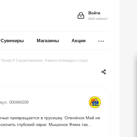
Войти
Мой кабинет
Сувениры
Магазины
Акции
Проф-П Сказкотерапия. Учимся побеждать страх
кул:
000484209
очью превращается в трусишку. Оленёнок Май не
скочить глубокий овраг. Мышонок Фима так...