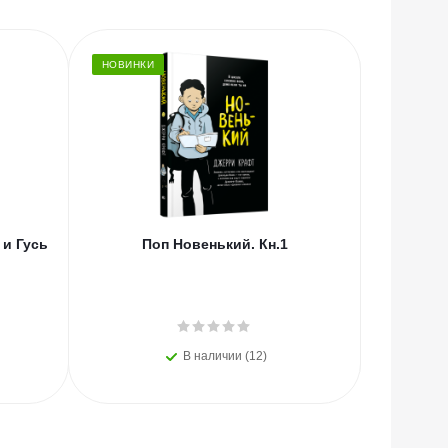
НОВИНКИ
НОВИНКИ
 и Гусь
Поп Новенький. Кн.1
АСТ Люб
из 
прощани
В наличии (12)