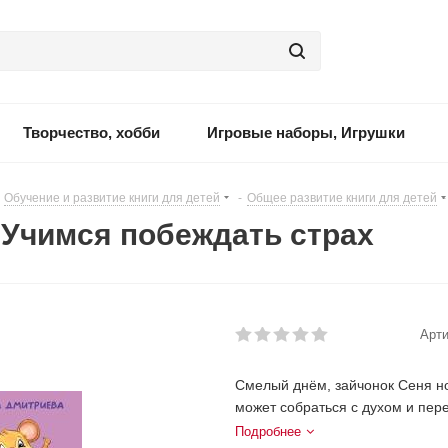
Творчество, хобби
Игровые наборы, Игрушки
Обучение и развитие книги для детей
-
Общее развитие книги для детей
-
 Учимся побеждать страх
Арти
Смелый днём, зайчонок Сеня н
может собраться с духом и пере
Подробнее