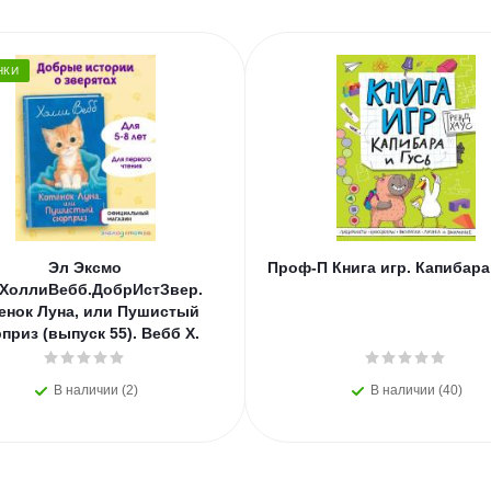
НКИ
Эл Эксмо
Проф-П Книга игр. Капибара
.ХоллиВебб.ДобрИстЗвер.
енок Луна, или Пушистый
приз (выпуск 55). Вебб Х.
В наличии (2)
В наличии (40)