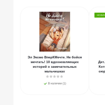
НОВИ
Эл Эксмо ВперКМечте. Не бойся
мечтать! 10 вдохновляющих
Дет
историй о замечательных
Кот
мальчишках
сюр
В наличии (1)