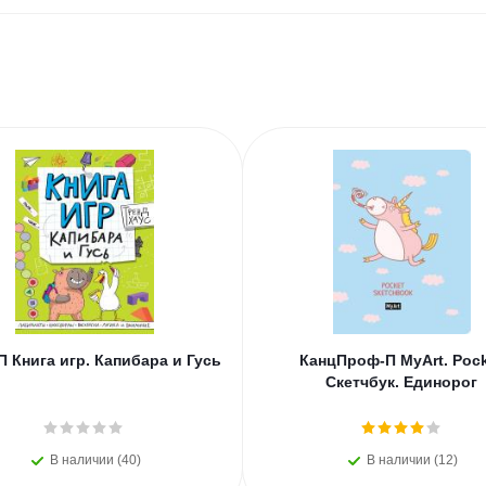
 Книга игр. Капибара и Гусь
КанцПроф-П MyArt. Poc
Скетчбук. Единорог
В наличии (40)
В наличии (12)