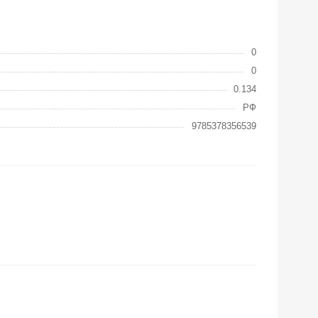
0
0
0.134
РФ
9785378356539