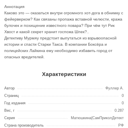
Аннотация
Каково это — оказаться внутри огромного хот-дога в обнимку с
фейерверком? Как связаны пропажа вставной челюсти, кража
булочек и похищение известного повара? При чём тут Рик
Хвост и какой секрет хранит госпожа Шпек?..
Детективу Мурмяу предстоит выпутаться из взрывоопасной
истории и спасти Старки Такса. В компании Боксёра и
полицейских Лайкина ему необходимо избавить город от
опасных вредителей.
Характеристики
Автор
Фуллер А.
Страниц
0
Год издания
0
Вес, г
0.287
Серия
Матюшкина(СамПриколДетект
Страна производитель
РФ