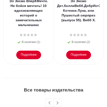
Эл Эксмо ВперКМечте.
Эл Эксмо
Не бойся мечтать! 10
Дет.ХоллиВебб.ДобрИстЗвер
вдохновляющих
Котенок Луна, или
историй о
Пушистый сюрприз
замечательных
(выпуск 55). Вебб Х.
мальчишках
В наличии (1)
В наличии (2)
Подробнее
Подробнее
Все товары издательства