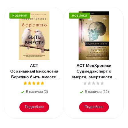
НОВИНКИ
НОВИНКИ
АСТ
АСТ МедХроники
ОсознаннаяПсихология
Судмедэксперт о
Бережно быть вместе.
смерти, смертности и
Второе дыхание любви,
раскрытии
или как пережить
преступлений. Всё, что
В наличии (2)
В наличии (12)
эмоциональное
осталось. Блэк
Подробнее
Подробнее