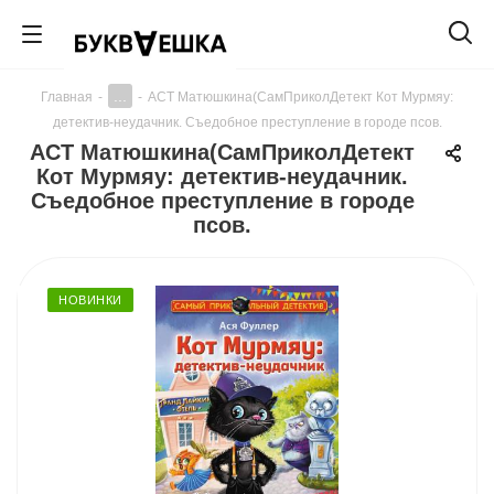
...
Главная
-
-
АСТ Матюшкина(СамПриколДетект Кот Мурмяу:
детектив-неудачник. Съедобное преступление в городе псов.
АСТ Матюшкина(СамПриколДетект
Кот Мурмяу: детектив-неудачник.
Съедобное преступление в городе
псов.
НОВИНКИ