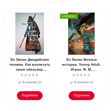
НОВИНКИ
Эл Эксмо Джедайские
Эл Эксмо Вечные
техники. Как воспитать
истории. Young Adult.
свою обезьяну,
Игрок. Ф. М.
опустошить инбокс и
Достоевский
сберечь мыслетоплив
В наличии (2)
В наличии (2)
Подробнее
Подробнее