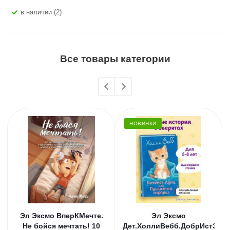
В наличии (2)
Все товары категории
НОВИНКИ
Эл Эксмо ВперКМечте.
Эл Эксмо
Не бойся мечтать! 10
Дет.ХоллиВебб.ДобрИстЗвер