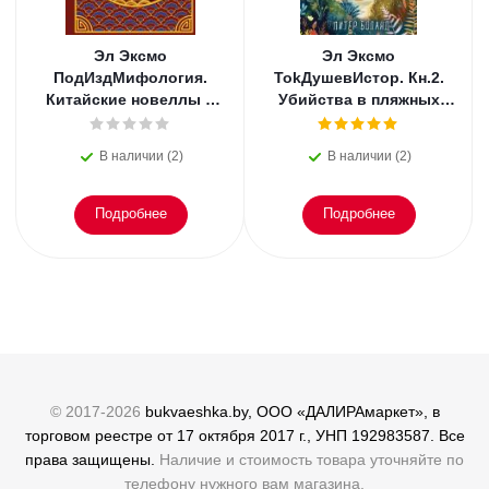
Эл Эксмо
Эл Эксмо
ПодИздМифология.
TokДушевИстор. Кн.2.
Китайские новеллы о
Убийства в пляжных
чудесах. Коллекционное
домиках.
издание с
В наличии (2)
В наличии (2)
иллюстрациями
Подробнее
Подробнее
© 2017-2026
bukvaeshka.by, ООО «ДАЛИРАмаркет», в
торговом реестре от 17 октября 2017 г., УНП 192983587. Все
права защищены.
Наличие и стоимость товара уточняйте по
телефону нужного вам магазина.