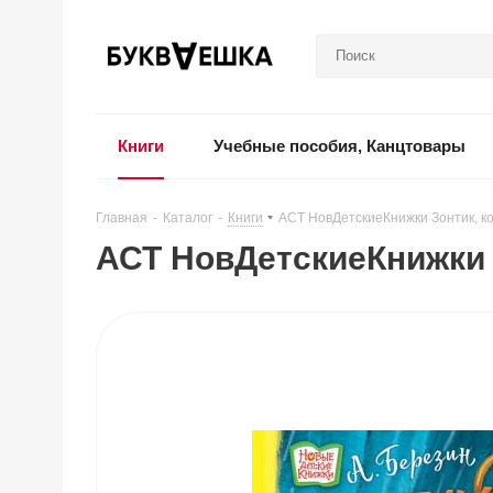
Книги
Учебные пособия, Канцтовары
Главная
-
Каталог
-
Книги
-
АСТ НовДетскиеКнижки Зонтик, к
АСТ НовДетскиеКнижки 