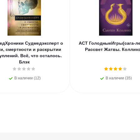
едХроники Судмедэксперт о
АСТ ГолодныеИгры(сага-ле
и, смертности и раскрытии
Рассвет Жатвы. Коллинз
уплений. Всё, что осталось.
Блэк
В наличии (12)
В наличии (35)