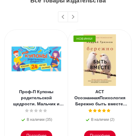
Все товары издательства
НОВИНКИ
Проф-П Купоны
АСТ
родительской
ОсознаннаяПсихология
щедрости. Мальчик и
Бережно быть вместе.
девочка
Второе дыхание любви,
или как пережить
В наличии (35)
В наличии (2)
эмоциональное
Подробнее
Подробнее