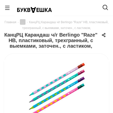
...
Главная
-
-
КанцРЦ Карандаш ч/г Berlingo "Raze" HB, пластиковый,
трехгранный, с выемками, заточен., с ластиком,
КанцРЦ Карандаш ч/г Berlingo "Raze"
HB, пластиковый, трехгранный, с
выемками, заточен., с ластиком,