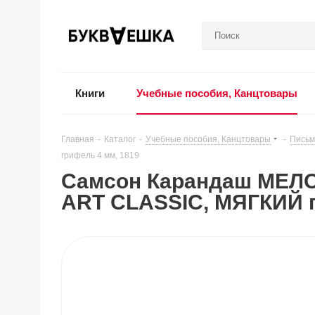
Книги
Учебные пособия, Канцтовары
Главная
-
Каталог
-
Учебные пособия, Канцтовары
-
Письм
грифель 4 мм, 1819
Самсон Карандаш МЕЛО
ART CLASSIC, МЯГКИЙ г