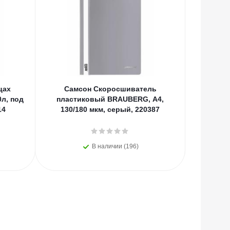
цах
Самсон Скоросшиватель
Самсон Т
л, под
пластиковый BRAUBERG, А4,
BRAUBER
14
130/180 мкм, серый, 220387
картон,
В наличии (196)