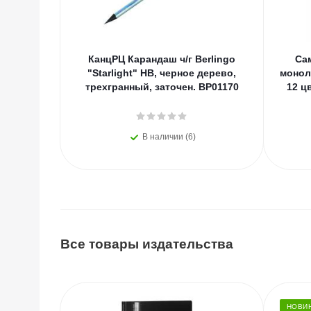
КанцРЦ Карандаш ч/г Berlingo
Са
"Starlight" HB, черное дерево,
монол
трехгранный, заточен. BP01170
12 ц
В наличии (6)
Все товары издательства
НОВИ