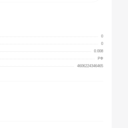
0
0
0.008
РФ
4606224346465