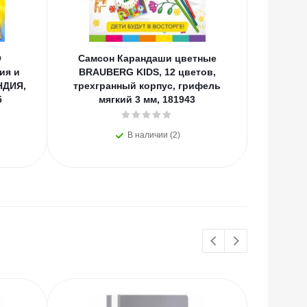
О
Самсон Карандаши цветные
КанцР
ия и
BRAUBERG KIDS, 12 цветов,
"Black
НДИЯ,
трехгранный корпус, грифель
печать
5
мягкий 3 мм, 181943
В наличии (2)