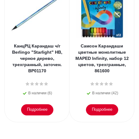
КанцРЦ Карандаш ч/г
Самсон Карандаши
Berlingo "Starlight" HB,
цветные монолитные
черное дерево,
MAPED Infinity, набор 12
трехгранный, заточен.
цветов, трехгранные,
BP01170
861600
В наличии (6)
В наличии (42)
Подробнее
Подробнее