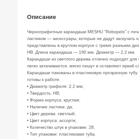
Описание
Чернографитные карандаши MESHU "Robopets" с печа
ластиком — аксессуары, которые не дадут заскучать н
представлены в круглом корпусе с тремя разными ди
HB. Длина карандаша — 190 мм. Диаметр — 2,2 мм.
Карандаши из светлого дерева отлично подходят для
легко затачиваются, мягко пишут и оставляют яркий с
Карандаши пакованы в пластиковую прозрачную тубу п
готовы к работе.
• Диаметр грифеля: 2,2 мм;
• Твердость: HB;
• Форма корпуса: круглая;
• Наличие ластика: да;
• Цвет дерева: светлый;
• Цвет корпуса: ассорти;
• Количество штук в упаковке: 28;
• Тип упаковки: пластиковая туба.