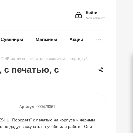
Войти
Мой кабинет
Сувениры
Магазины
Акции
 HB, заточен., с печатью, с ластиком, ассорти, туба
 с печатью, с
Артикул:
000479361
HU "Robopets" с печатью на корпусе и чёрным
 не дадут заскучать на учёбе или работе. Они...