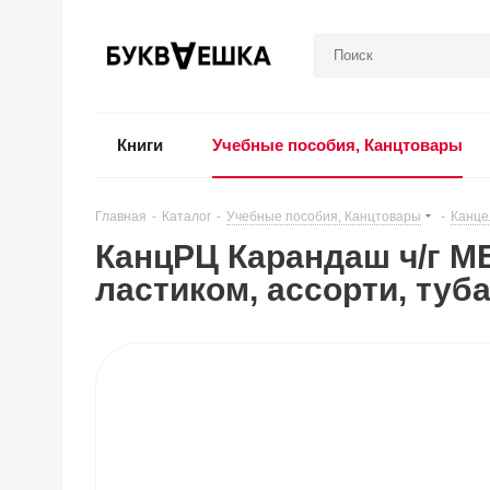
Книги
Учебные пособия, Канцтовары
Главная
-
Каталог
-
Учебные пособия, Канцтовары
-
Канце
КанцРЦ Карандаш ч/г ME
ластиком, ассорти, туб