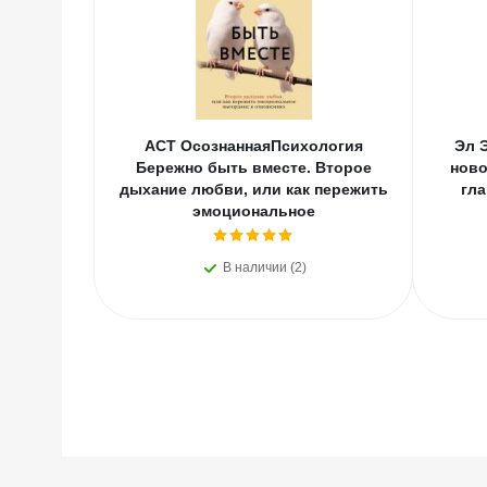
АСТ ОсознаннаяПсихология
Эл 
Бережно быть вместе. Второе
ново
дыхание любви, или как пережить
гла
эмоциональное
В наличии (2)