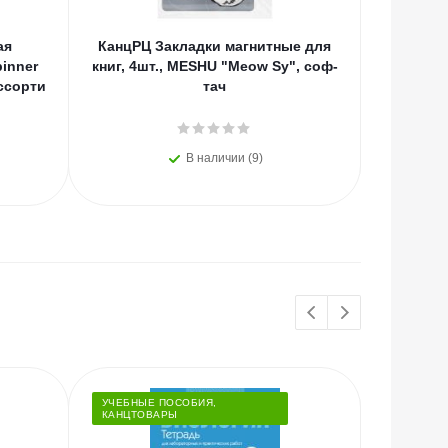
ая
КанцРЦ Закладки магнитные для
КанцРЦ
inner
книг, 4шт., MESHU "Meow Sy", соф-
"Crystal
ассорти
тач
а
В наличии (9)
УЧЕБНЫЕ ПОСОБИЯ,
КАНЦТОВАРЫ