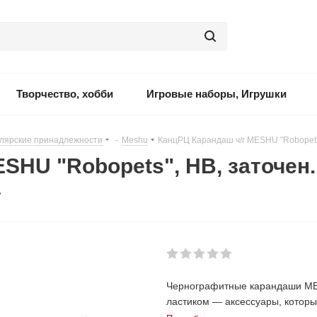
Творчество, хобби
Игровые наборы, Игрушки
лярские принадлежности
-
Meshu
-
КанцРЦ Карандаш ч/г MESHU "Robopets",
SHU "Robopets", HB, заточен.,
а
Чернографитные карандаши MES
ластиком — аксессуары, которые