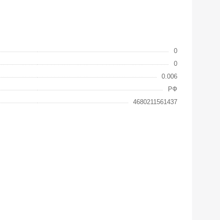
0
0
0.006
РФ
4680211561437