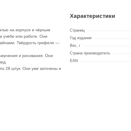
Характеристики
тью на корпусе и чёрным
Страниц
а учёбе или работе. Они
Год издания
зайнами. Твёрдость грифеля —
Вес, г
Страна производитель
 черчения и рисования. Они
EAN
лед.
о 28 штук. Они уже заточены и