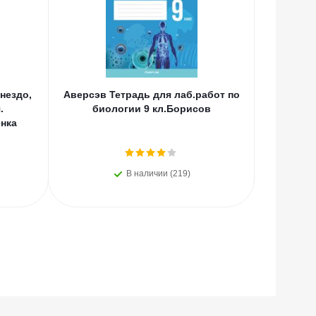
нездо,
Аверсэв Тетрадь для лаб.работ по
Эл Эк
.
биологии 9 кл.Борисов
Китайс
нка
Колл
В наличии (219)