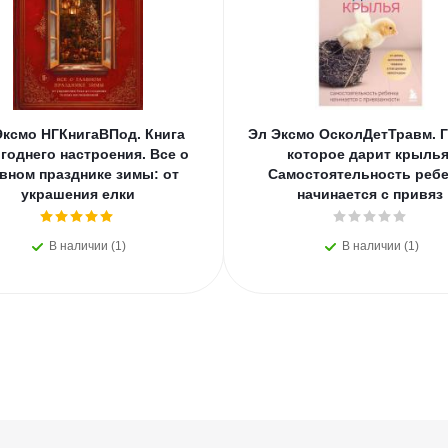
Эксмо НГКнигаВПод. Книга
Эл Эксмо ОсколДетТравм. Г
годнего настроения. Все о
которое дарит крылья
вном празднике зимы: от
Самостоятельность ребе
украшения елки
начинается с привяз
В наличии (1)
В наличии (1)