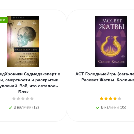
НКИ
едХроники Судмедэксперт о
АСТ ГолодныеИгры(сага-ле
и, смертности и раскрытии
Рассвет Жатвы. Коллинз
уплений. Всё, что осталось.
Блэк
В наличии (12)
В наличии (35)