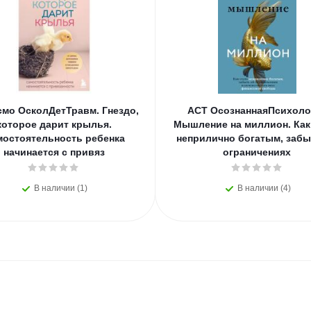
смо ОсколДетТравм. Гнездо,
АСТ ОсознаннаяПсихоло
которое дарит крылья.
Мышление на миллион. Как
мостоятельность ребенка
неприлично богатым, забы
начинается с привяз
ограничениях
В наличии (1)
В наличии (4)