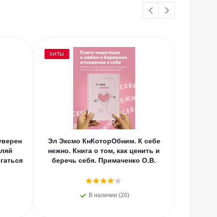
ХИТЫ
уверен
Эл Эксмо КнКоторОбним. К себе
Эл Экс
оляй
нежно. Книга о том, как ценить и
котор
гаться
беречь себя. Примаченко О.В.
счаст
В наличии (20)