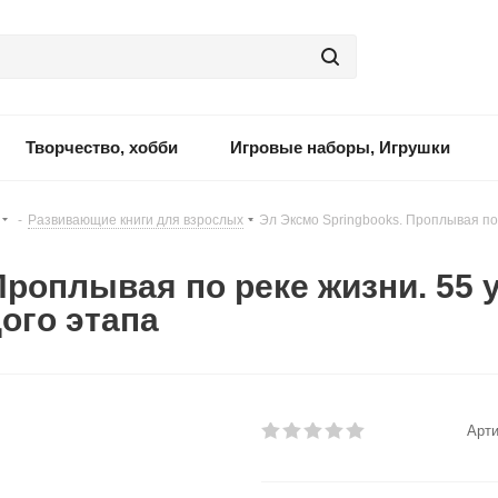
Творчество, хобби
Игровые наборы, Игрушки
-
Развивающие книги для взрослых
-
Эл Эксмо Springbooks. Проплывая по 
Проплывая по реке жизни. 55 
ого этапа
Арти