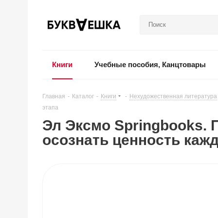
Книги
Учебные пособия, Канцтовары
Главная
-
Каталог
-
Книги
-
Нехудожественная литература
этапа
Эл Эксмо Springbooks. 
осознать ценность кажд