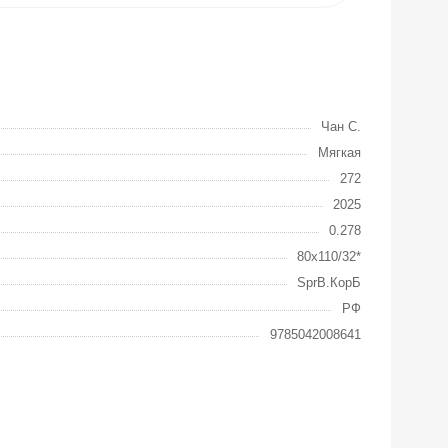
Чан С.
Мягкая
272
2025
0.278
80x110/32*
SprB.КорБ
РФ
9785042008641