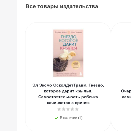
Все товары издательства
Эл Эксмо ОсколДетТравм. Гнездо,
которое дарит крылья.
Очар
Самостоятельность ребенка
сам
начинается с привяз
В наличии (1)