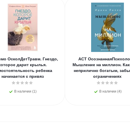
смо ОсколДетТравм. Гнездо,
АСТ ОсознаннаяПсихоло
которое дарит крылья.
Мышление на миллион. Как
мостоятельность ребенка
неприлично богатым, забы
начинается с привяз
ограничениях
В наличии (1)
В наличии (4)