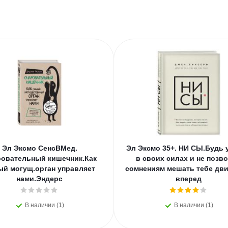
Эл Эксмо СенсВМед.
Эл Эксмо 35+. НИ СЫ.Будь 
овательный кишечник.Как
в своих силах и не позв
ый могущ.орган управляет
сомнениям мешать тебе дви
нами.Эндерс
вперед
В наличии (1)
В наличии (1)