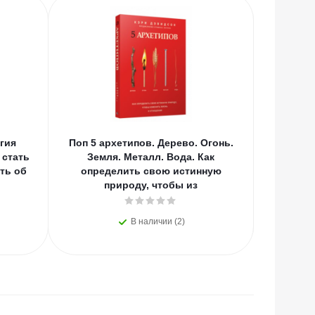
гия
Поп 5 архетипов. Дерево. Огонь.
АСТ Пси
 стать
Земля. Металл. Вода. Как
и Венера
ть об
определить свою истинную
книга-
природу, чтобы из
В наличии (2)