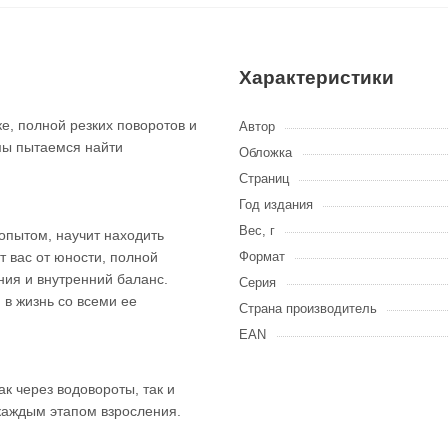
Характеристики
е, полной резких поворотов и
Автор
 мы пытаемся найти
Обложка
Страниц
Год издания
Вес, г
 опытом, научит находить
 вас от юности, полной
Формат
ния и внутренний баланс.
Серия
 в жизнь со всеми ее
Страна производитель
EAN
к через водовороты, так и
каждым этапом взросления.