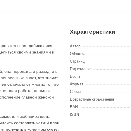
Характеристики
чаровательная, добившаяся
Автор
делиться своими знаниями и
Обложка
Страниц
Год издания
, она пережила и развод, и в
Вес, г
понаслышке знает, что значит
 ее отличало от многих то, что
Формат
остоянная работа, попытки
Серия
исполнение главной женской
Возрастные ограничения
EAN
ISBN
симость и амбициозность,
учились составлять четкий план
тят получить в конечном счете.