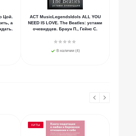
р Цой.
АСТ MusicLegendsIdols ALL YOU
Эл Эк
ить, а
NEED IS LOVE. The Beatles: устами
Ис
ждать.
очевидцев. Браун П., Гейнс С.
произво
В наличии (4)
ХИТЫ