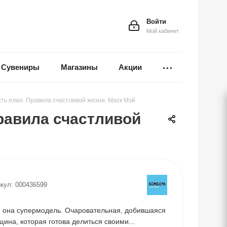
Войти
Мой кабинет
Сувениры
Магазины
Акции
сть план. Правила счастливой жизни. Маск Мэй
Правила счастливой
кул:
000436599
и она супермодель. Очаровательная, добившаяся
ина, которая готова делиться своими...