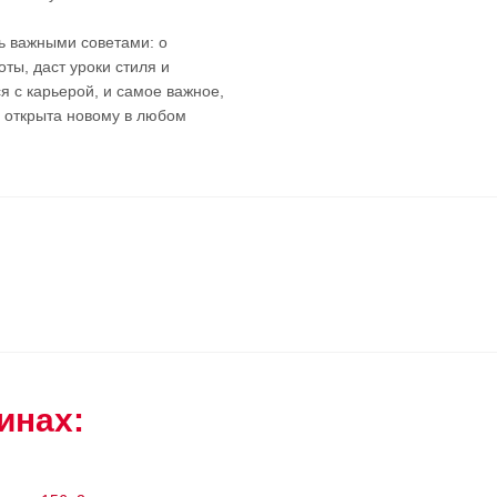
нь важными советами: о
ты, даст уроки стиля и
я с карьерой, и самое важное,
и открыта новому в любом
инах: