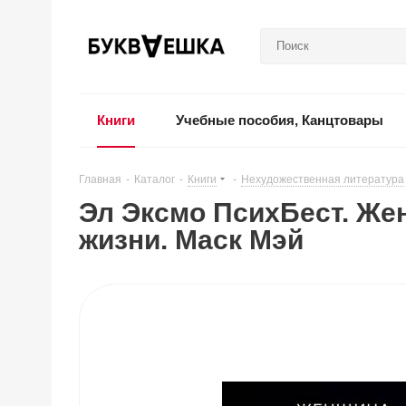
Книги
Учебные пособия, Канцтовары
Главная
-
Каталог
-
Книги
-
Нехудожественная литература
Эл Эксмо ПсихБест. Жен
жизни. Маск Мэй