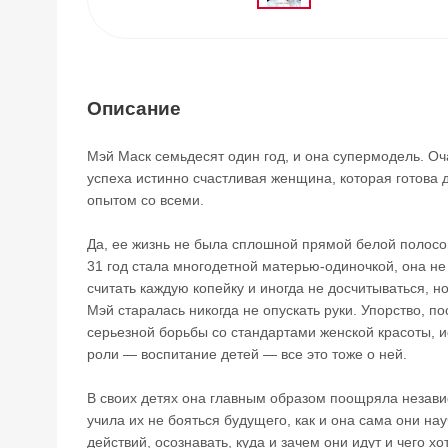
Описание
Мэй Маск семьдесят один год, и она супермодель. О
успеха истинно счастливая женщина, которая готова 
опытом со всеми.
Да, ее жизнь не была сплошной прямой белой полосой
31 год стала многодетной матерью-одиночкой, она не 
считать каждую копейку и иногда не досчитываться, но
Мэй старалась никогда не опускать руки. Упорство, п
серьезной борьбы со стандартами женской красоты, 
роли — воспитание детей — все это тоже о ней.
В своих детях она главным образом поощряла незави
учила их не бояться будущего, как и она сама они на
действий, осознавать, куда и зачем они идут и чего хо