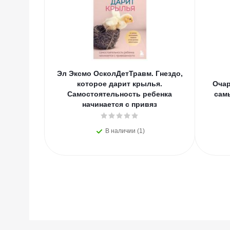
Эл Эксмо ОсколДетТравм. Гнездо,
которое дарит крылья.
Очар
Самостоятельность ребенка
сам
начинается с привяз
В наличии (1)