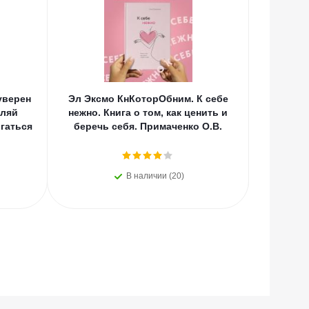
уверен
Эл Эксмо КнКоторОбним. К себе
Эл Экс
оляй
нежно. Книга о том, как ценить и
котор
гаться
беречь себя. Примаченко О.В.
счаст
В наличии (20)