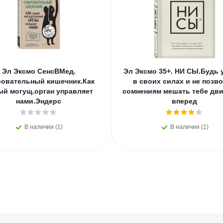
Эл Эксмо СенсВМед.
Эл Эксмо 35+. НИ СЫ.Будь 
овательный кишечник.Как
в своих силах и не позв
ый могущ.орган управляет
сомнениям мешать тебе дви
нами.Эндерс
вперед
В наличии (1)
В наличии (1)