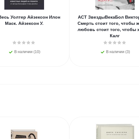
Весь Уолтер Айзексон Илон
АСТ ЗвездыВекаБол Викто
Маск. Айзексон У.
Смерть стоит того, чтобы ж
любовь стоит того, чтобы 
Калг
В наличии (10)
В наличии (3)