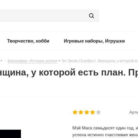
Творчество, хобби
Игровые наборы, Игрушки
-
Биографии. Истории успеха
-
Эл Эксмо ПсихБест. Женщина, у которой е
щина, у которой есть план. 
Арти
Мэй Маск семьдесят один год, 
успеха истинно счастливая женщ