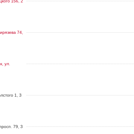
цкого 156, 2
ирязева 74,
, ул.
олстого 1, 3
росп. 79, 3