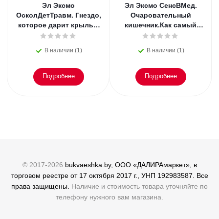
Эл Эксмо
Эл Эксмо СенсВМед.
ОсколДетТравм. Гнездо,
Очаровательный
которое дарит крылья.
кишечник.Как самый
Самостоятельность
могущ.орган управляет
ребенка начинается с
нами.Эндерс
В наличии (1)
В наличии (1)
привяз
Подробнее
Подробнее
© 2017-2026
bukvaeshka.by, ООО «ДАЛИРАмаркет», в
торговом реестре от 17 октября 2017 г., УНП 192983587. Все
права защищены.
Наличие и стоимость товара уточняйте по
телефону нужного вам магазина.