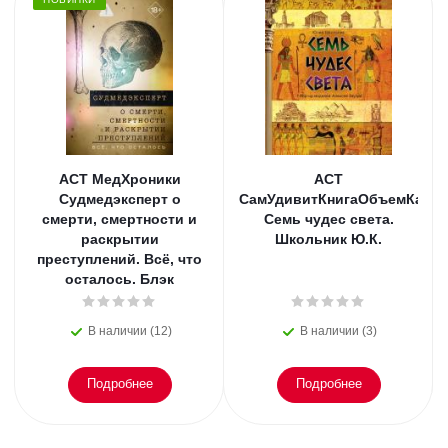
АСТ МедХроники
АСТ
Судмедэксперт о
СамУдивитКнигаОбъемКарт
смерти, смертности и
Семь чудес света.
раскрытии
Школьник Ю.К.
преступлений. Всё, что
осталось. Блэк
В наличии (12)
В наличии (3)
Подробнее
Подробнее