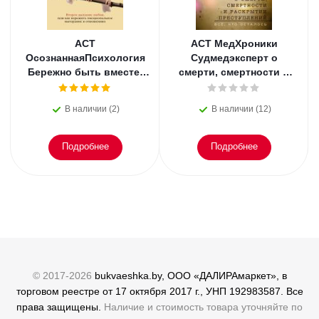
АСТ
АСТ МедХроники
ОсознаннаяПсихология
Судмедэксперт о
Бережно быть вместе.
смерти, смертности и
Второе дыхание любви,
раскрытии
или как пережить
преступлений. Всё, что
В наличии (2)
В наличии (12)
эмоциональное
осталось. Блэк
Подробнее
Подробнее
© 2017-2026
bukvaeshka.by, ООО «ДАЛИРАмаркет», в
торговом реестре от 17 октября 2017 г., УНП 192983587. Все
права защищены.
Наличие и стоимость товара уточняйте по