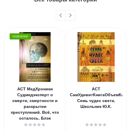
НОВИНКИ
АСТ МедХроники
АСТ
Судмедэксперт о
СамУдивитКнигаОбъемКарт
смерти, смертности и
Семь чудес света.
раскрытии
Школьник Ю.К.
преступлений. Всё, что
осталось. Блэк