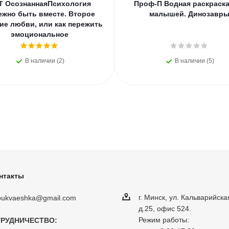
Т ОсознаннаяПсихология
Проф-П Водная раскраска
ежно быть вместе. Второе
малышей. Динозавр
ие любви, или как пережить
эмоциональное
В наличии (2)
В наличии (5)
нтакты
г. Минск, ул. Кальварийска
obukvaeshka@gmail.com
д.25, офис 524.
Режим работы:
РУДНИЧЕСТВО: