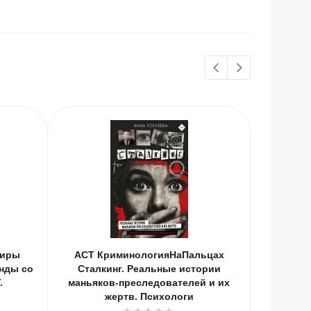
Миры
АСТ КриминологияНаПальцах
АСТ Зв
нды со
Сталкинг. Реальные истории
ми
.
маньяков-преследователей и их
жертв. Психологи