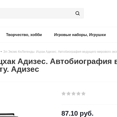
Творчество, хобби
Игровые наборы, Игрушки
-
Эл Эксмо КнЛегенды. Ицхак Адизес. Автобиография ведущего мирового экс
цхак Адизес. Автобиография 
ту. Адизес
87.10
руб.