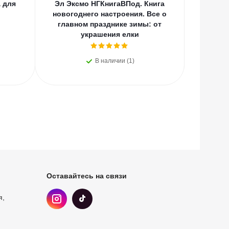
 для
Эл Эксмо НГКнигаВПод. Книга
Эл Эксмо
ы
новогоднего настроения. Все о
кот
главном празднике зимы: от
Самос
украшения елки
н
В наличии (1)
Оставайтесь на связи
я,