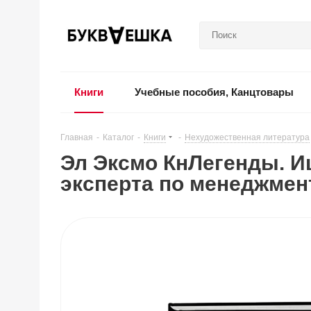
Книги
Учебные пособия, Канцтовары
Главная
-
Каталог
-
Книги
-
Нехудожественная литература
Эл Эксмо КнЛегенды. И
эксперта по менеджмен