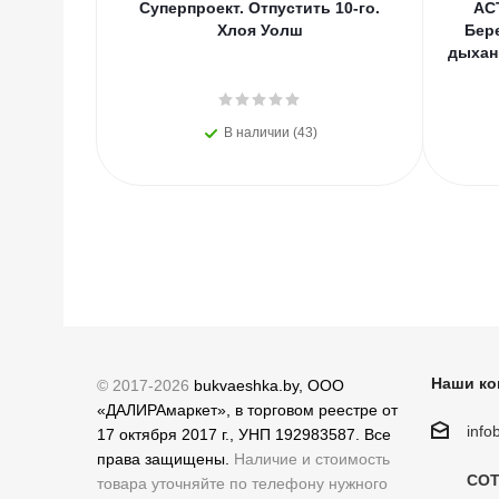
Суперпроект. Отпустить 10-го.
АС
Хлоя Уолш
Бер
дыхан
В наличии (43)
Наши ко
© 2017-2026
bukvaeshka.by, ООО
«ДАЛИРАмаркет», в торговом реестре от
inf
17 октября 2017 г., УНП 192983587. Все
права защищены.
Наличие и стоимость
СОТ
товара уточняйте по телефону нужного