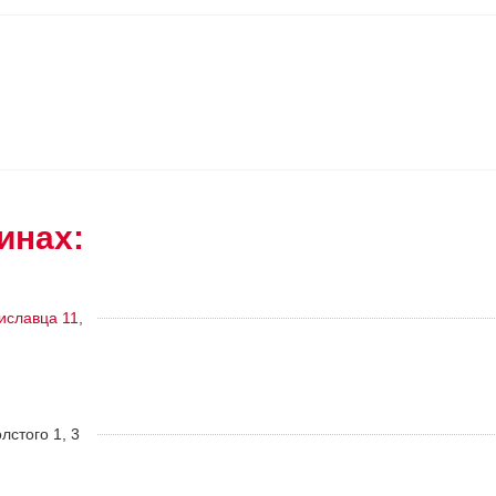
инах:
тиславца 11,
олстого 1, 3