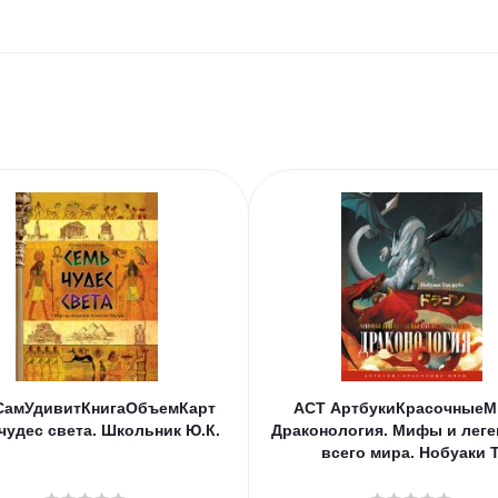
СамУдивитКнигаОбъемКарт
АСТ АртбукиКрасочные
чудес света. Школьник Ю.К.
Драконология. Мифы и леге
всего мира. Нобуаки Т