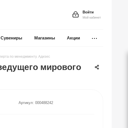
Войти
Мой кабинет
Сувениры
Магазины
Акции
перта по менеджменту. Адизес
ведущего мирового
Артикул:
000488242