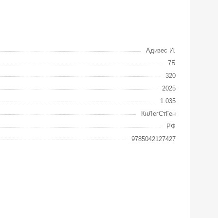
Адизес И.
7Б
320
2025
1.035
КнЛегСтГен
РФ
9785042127427