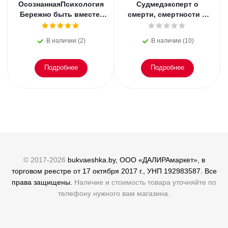
ОсознаннаяПсихология
Судмедэксперт о
Бережно быть вместе.
смерти, смертности и
Второе дыхание любви,
раскрытии
или как пережить
преступлений. Всё, что
В наличии (2)
В наличии (10)
эмоциональное
осталось. Блэк
Подробнее
Подробнее
© 2017-2026
bukvaeshka.by, ООО «ДАЛИРАмаркет», в
торговом реестре от 17 октября 2017 г., УНП 192983587. Все
права защищены.
Наличие и стоимость товара уточняйте по
телефону нужного вам магазина.