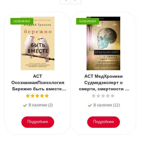
НОВИНКИ
НОВИНКИ
АСТ
АСТ МедХроники
ОсознаннаяПсихология
Судмедэксперт о
Бережно быть вместе.
смерти, смертности и
Второе дыхание любви,
раскрытии
или как пережить
преступлений. Всё, что
В наличии (2)
В наличии (12)
эмоциональное
осталось. Блэк
Подробнее
Подробнее