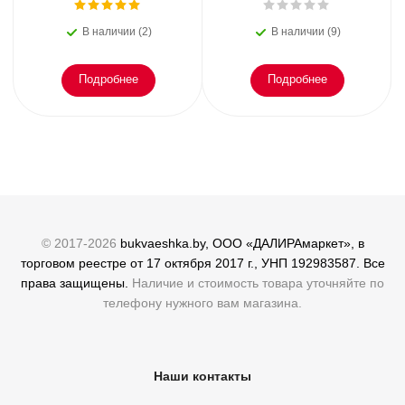
Второе дыхание любви,
раскрытии
или как пережить
преступлений. Всё, что
В наличии (2)
В наличии (9)
эмоциональное
осталось. Блэк
Подробнее
Подробнее
© 2017-2026
bukvaeshka.by, ООО «ДАЛИРАмаркет», в
торговом реестре от 17 октября 2017 г., УНП 192983587. Все
права защищены.
Наличие и стоимость товара уточняйте по
телефону нужного вам магазина.
Наши контакты