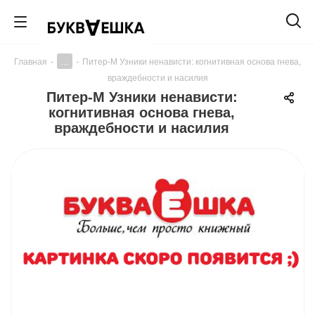
...
Главная
-
-
Питер-М Узники ненависти: когнитивная основа гнева,
враждебности и насилия
Питер-М Узники ненависти:
когнитивная основа гнева,
враждебности и насилия