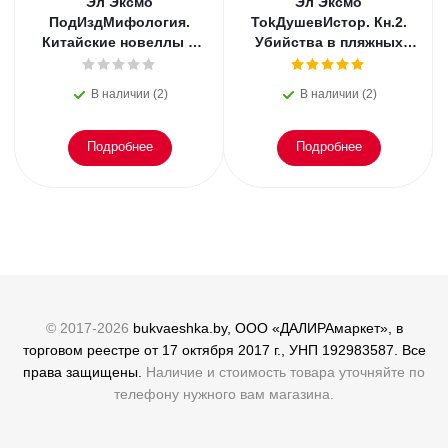
Эл Эксмо
Эл Эксмо
ПодИздМифология.
TokДушевИстор. Кн.2.
Китайские новеллы о
Убийства в пляжных
чудесах. Коллекционное
домиках.
издание с
В наличии (2)
В наличии (2)
иллюстрациями
Подробнее
Подробнее
© 2017-2026
bukvaeshka.by, ООО «ДАЛИРАмаркет», в
торговом реестре от 17 октября 2017 г., УНП 192983587. Все
права защищены.
Наличие и стоимость товара уточняйте по
телефону нужного вам магазина.