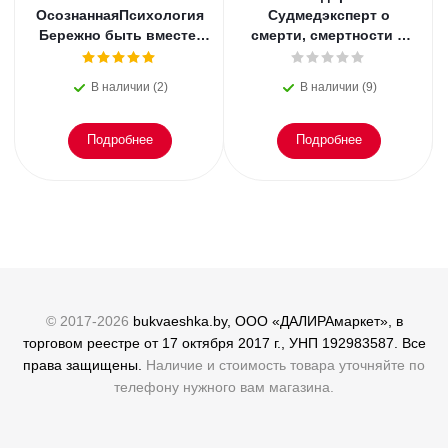
ОсознаннаяПсихология
Судмедэксперт о
Бережно быть вместе.
смерти, смертности и
Второе дыхание любви,
раскрытии
или как пережить
преступлений. Всё, что
В наличии (2)
В наличии (9)
эмоциональное
осталось. Блэк
Подробнее
Подробнее
© 2017-2026
bukvaeshka.by, ООО «ДАЛИРАмаркет», в
торговом реестре от 17 октября 2017 г., УНП 192983587. Все
права защищены.
Наличие и стоимость товара уточняйте по
телефону нужного вам магазина.