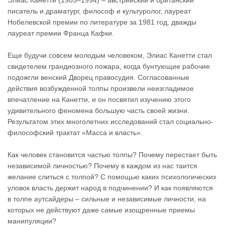
Элиас Канетти (1905–1994) – австрийский и британский
писатель и драматург, философ и культуролог, лауреат
Нобелевской премии по литературе за 1981 год, дважды
лауреат премии Франца Кафки.
Еще будучи совсем молодым человеком, Элиас Канетти стал
свидетелем грандиозного пожара, когда бунтующие рабочие
подожгли венский Дворец правосудия. Согласованные
действия возбужденной толпы произвели неизгладимое
впечатление на Канетти, и он посвятил изучению этого
удивительного феномена большую часть своей жизни.
Результатом этих многолетних исследований стал социально-
философский трактат «Масса и власть».
Как человек становится частью толпы? Почему перестает быть
независимой личностью? Почему в каждом из нас таится
желание слиться с толпой? С помощью каких психологических
уловок власть держит народ в подчинении? И как появляются
в толпе аутсайдеры – сильные и независимые личности, на
которых не действуют даже самые изощренные приемы
манипуляции?