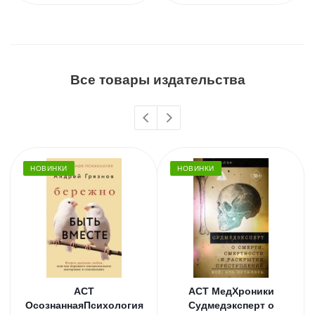
Все товары издательства
НОВИНКИ
НОВИНКИ
АСТ
АСТ МедХроники
ОсознаннаяПсихология
Судмедэксперт о