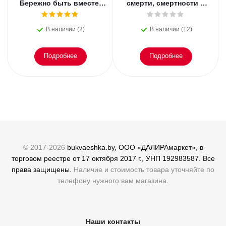
Бережно быть вместе.
смерти, смертности и
Второе дыхание любви,
раскрытии
или как пережить
преступлений. Всё, что
В наличии (2)
В наличии (12)
эмоциональное
осталось. Блэк
Подробнее
Подробнее
© 2017-2026
bukvaeshka.by, ООО «ДАЛИРАмаркет», в
торговом реестре от 17 октября 2017 г., УНП 192983587. Все
права защищены.
Наличие и стоимость товара уточняйте по
телефону нужного вам магазина.
Наши контакты