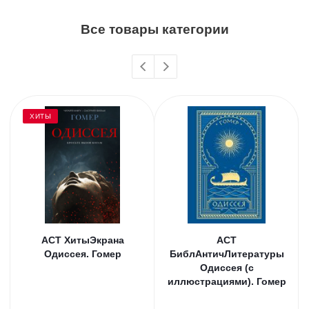
Все товары категории
ХИТЫ
АСТ ХитыЭкрана
АСТ
Одиссея. Гомер
БиблАнтичЛитературы
Одиссея (с
иллюстрациями). Гомер