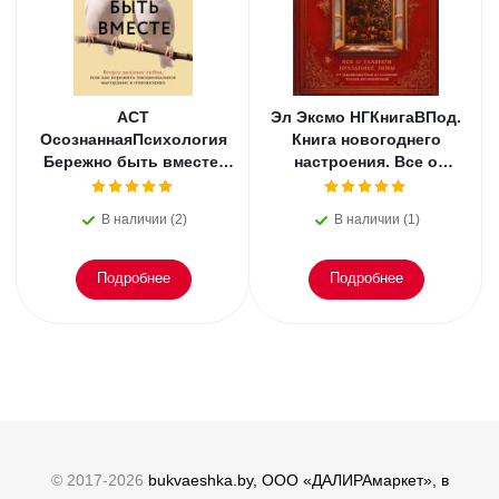
АСТ
Эл Эксмо НГКнигаВПод.
ОсознаннаяПсихология
Книга новогоднего
Бережно быть вместе.
настроения. Все о
Второе дыхание любви,
главном празднике
или как пережить
зимы: от украшения
В наличии (2)
В наличии (1)
эмоциональное
елки
Подробнее
Подробнее
© 2017-2026
bukvaeshka.by, ООО «ДАЛИРАмаркет», в