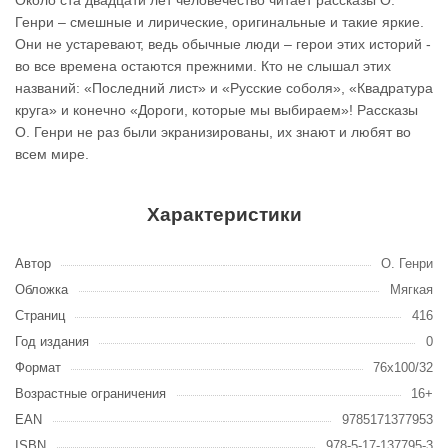
Около ста двадцати лет человечество читает рассказы О.
Генри – смешные и лирические, оригинальные и такие яркие.
Они не устаревают, ведь обычные люди – герои этих историй -
во все времена остаются прежними. Кто не слышал этих
названий: «Последний лист» и «Русские соболя», «Квадратура
круга» и конечно «Дороги, которые мы выбираем»! Рассказы
О. Генри не раз были экранизированы, их знают и любят во
всем мире.
Характеристики
Автор
О. Генри
Обложка
Мягкая
Страниц
416
Год издания
0
Формат
76x100/32
Возрастные ограничения
16+
EAN
9785171377953
ISBN
978-5-17-137795-3