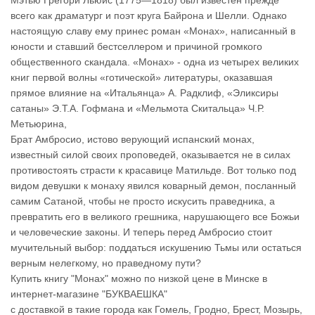
Мэтью Грегори Льюис (1775—1818) был известен прежде
всего как драматург и поэт круга Байрона и Шелли. Однако
настоящую славу ему принес роман «Монах», написанный в
юности и ставший бестселлером и причиной громкого
общественного скандала. «Монах» - одна из четырех великих
книг первой волны «готической» литературы, оказавшая
прямое влияние на «Итальянца» А. Радклиф, «Эликсиры
сатаны» Э.Т.А. Гофмана и «Мельмота Скитальца» Ч.Р.
Метьюрина,
Брат Амбросио, истово верующий испанский монах,
известный силой своих проповедей, оказывается не в силах
противостоять страсти к красавице Матильде. Вот только под
видом девушки к монаху явился коварный демон, посланный
самим Сатаной, чтобы не просто искусить праведника, а
превратить его в великого грешника, нарушающего все Божьи
и человеческие законы. И теперь перед Амбросио стоит
мучительный выбор: поддаться искушению Тьмы или остаться
верным нелегкому, но праведному пути?
Купить книгу "Монах" можно по низкой цене в Минске в
интернет-магазине "БУКВАЕШКА"
с доставкой в такие города как Гомель, Гродно, Брест, Мозырь,