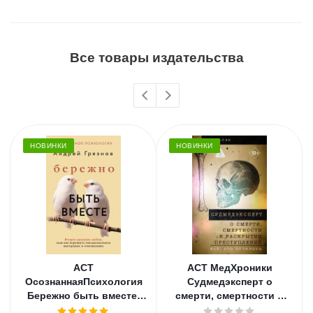
Все товары издательства
НОВИНКИ
НОВИНКИ
АСТ
АСТ МедХроники
ОсознаннаяПсихология
Судмедэксперт о
Бережно быть вместе.
смерти, смертности и
Второе дыхание любви,
раскрытии