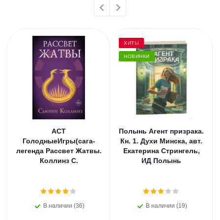
ХИТЫ
НОВИНКИ
АСТ
Полынь Агент призрака.
ГолодныеИгры(сага-
Кн. 1. Духи Минска, авт.
легенда Рассвет Жатвы.
Екатерина Стрингель,
Коллинз С.
ИД Полынь
В наличии (36)
В наличии (19)