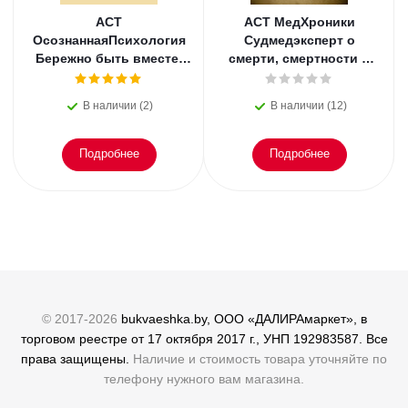
АСТ
АСТ МедХроники
ОсознаннаяПсихология
Судмедэксперт о
Бережно быть вместе.
смерти, смертности и
Второе дыхание любви,
раскрытии
или как пережить
преступлений. Всё, что
В наличии (2)
В наличии (12)
эмоциональное
осталось. Блэк
Подробнее
Подробнее
© 2017-2026
bukvaeshka.by, ООО «ДАЛИРАмаркет», в
торговом реестре от 17 октября 2017 г., УНП 192983587. Все
права защищены.
Наличие и стоимость товара уточняйте по
телефону нужного вам магазина.